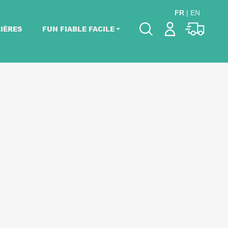
FR
|
EN
IÈRES
FUN FIABLE FACILE
Veuillez choisir les
dates de votre
événement.
Choisir mes dates