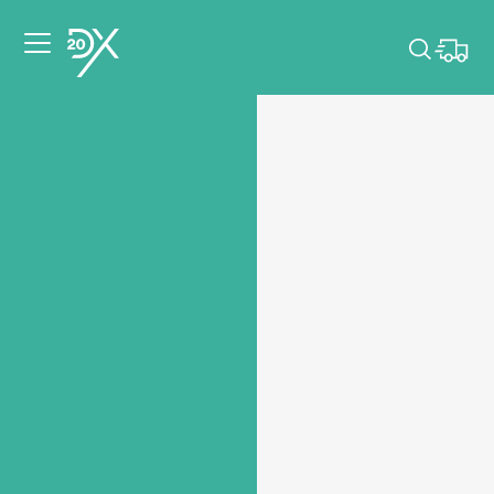
Veuillez choisir les
dates de votre
événement.
Choisir mes dates