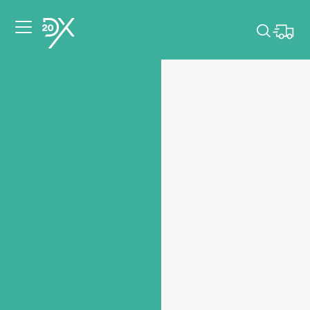
Veuillez choisir les
dates de votre
événement.
Choisir mes dates