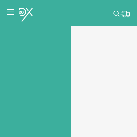
Veuillez choisir les
dates de votre
événement.
Choisir mes dates