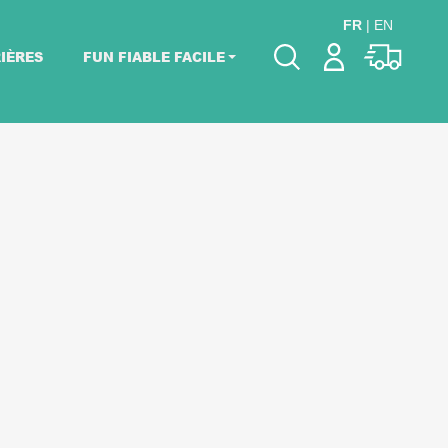
FR
|
EN
IÈRES
FUN FIABLE FACILE
Veuillez choisir les
dates de votre
événement.
Choisir mes dates