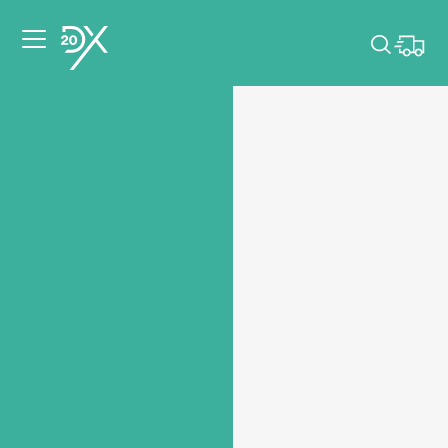
Veuillez choisir les
dates de votre
événement.
Choisir mes dates