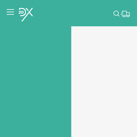
Veuillez choisir les
dates de votre
événement.
Choisir mes dates