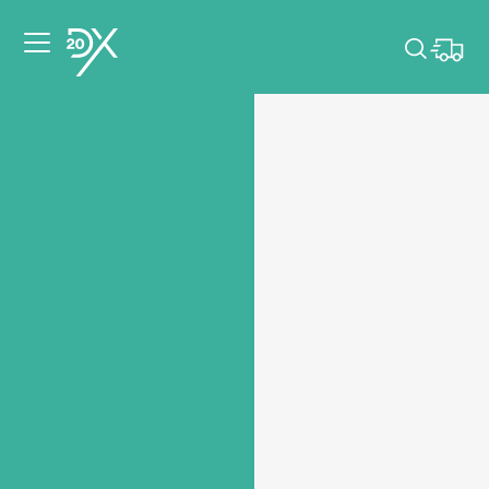
Veuillez choisir les
dates de votre
événement.
Choisir mes dates