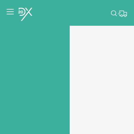
Veuillez choisir les
dates de votre
événement.
Choisir mes dates