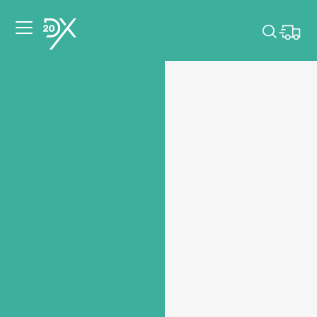
Veuillez choisir les
dates de votre
événement.
Choisir mes dates