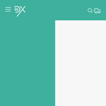
Veuillez choisir les
dates de votre
événement.
Choisir mes dates