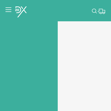
Veuillez choisir les
dates de votre
événement.
Choisir mes dates