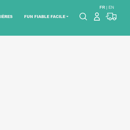
FR
|
EN
IÈRES
FUN FIABLE FACILE
Veuillez choisir les
dates de votre
événement.
Choisir mes dates