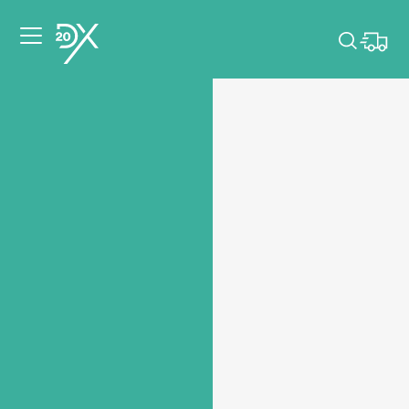
Veuillez choisir les
dates de votre
événement.
Choisir mes dates