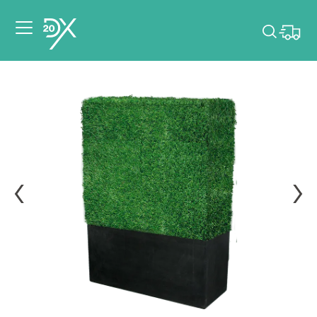
Veuillez choisir les
dates de votre
événement.
Choisir mes dates