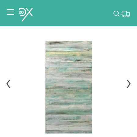
Veuillez choisir les
dates de votre
événement.
Choisir mes dates