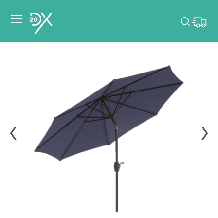
Veuillez choisir les
dates de votre
événement.
Choisir mes dates