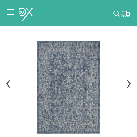
Veuillez choisir les
dates de votre
événement.
Choisir mes dates