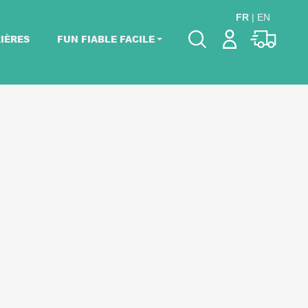
FR
|
EN
IÈRES
FUN FIABLE FACILE
Veuillez choisir les
dates de votre
événement.
Choisir mes dates