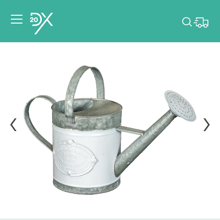
Veuillez choisir les
dates de votre
événement.
Choisir mes dates