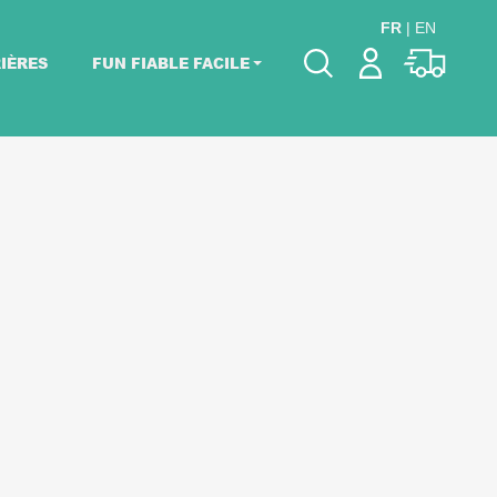
FR
|
EN
IÈRES
FUN FIABLE FACILE
Veuillez choisir les
dates de votre
événement.
Choisir mes dates