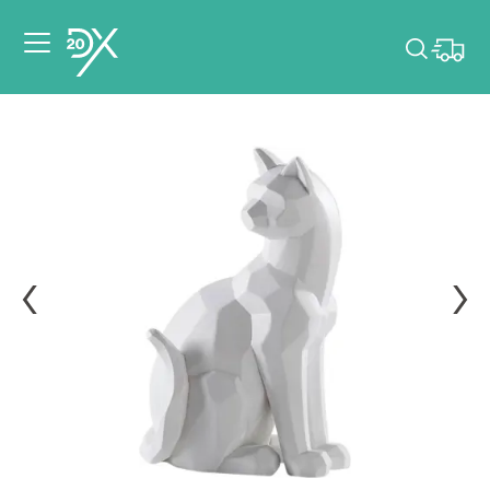
Veuillez choisir les
dates de votre
événement.
Choisir mes dates