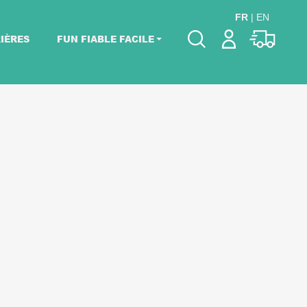
FR
|
EN
IÈRES
FUN FIABLE FACILE
Veuillez choisir les
dates de votre
événement.
Choisir mes dates