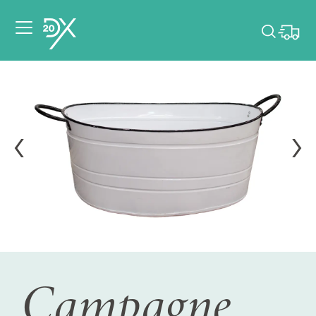
Veuillez choisir les
dates de votre
événement.
Choisir mes dates
Campagne