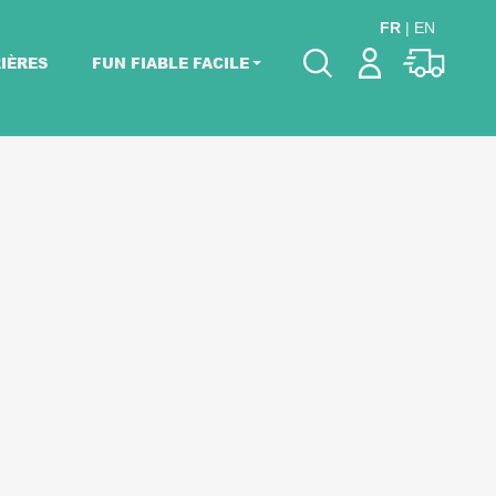
FR
|
EN
IÈRES
FUN FIABLE FACILE
Veuillez choisir les
dates de votre
événement.
Choisir mes dates