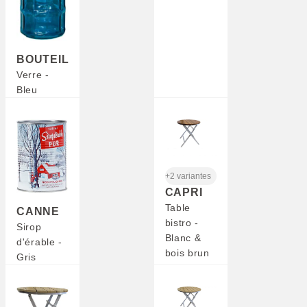
BOUTEILLE
Verre -
Bleu
+2 variantes
CAPRI
Table
CANNE
bistro -
Sirop
Blanc &
d'érable -
bois brun
Gris