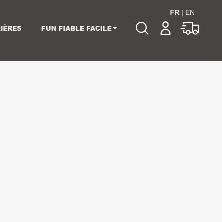
FR
|
EN
IÈRES
FUN FIABLE FACILE
Veuillez choisir les
dates de votre
événement.
Choisir mes dates