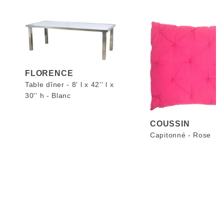
FLORENCE
Table dîner - 8' l x 42'' l x
30'' h - Blanc
COUSSIN
Capitonné - Rose