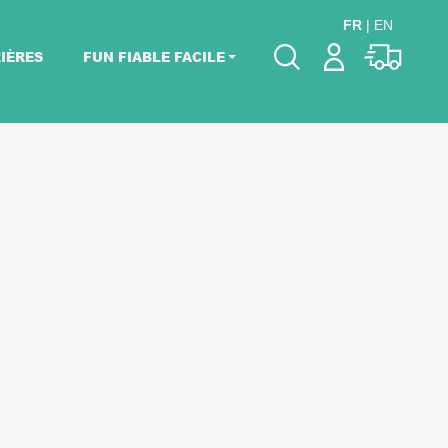
FR
|
EN
IÈRES
FUN FIABLE FACILE
Veuillez choisir les
dates de votre
événement.
Choisir mes dates