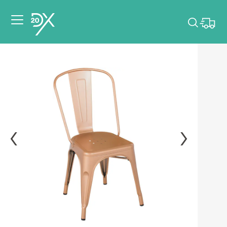
Veuillez choisir les
dates de votre
événement.
Choisir mes dates