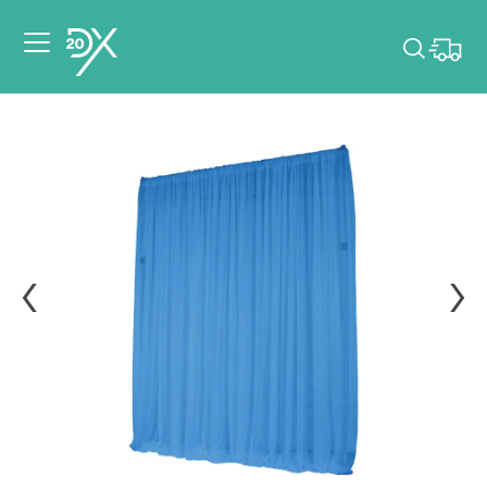
Veuillez choisir les
dates de votre
événement.
Choisir mes dates