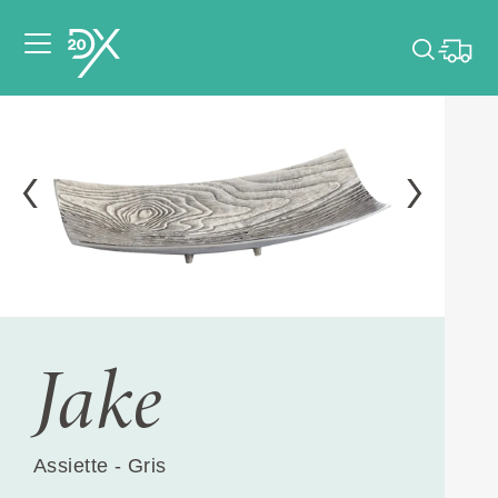
Veuillez choisir les
dates de votre
événement.
Choisir mes dates
Jake
Assiette - Gris