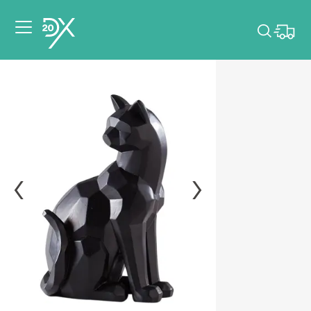
Veuillez choisir les
dates de votre
événement.
Choisir mes dates