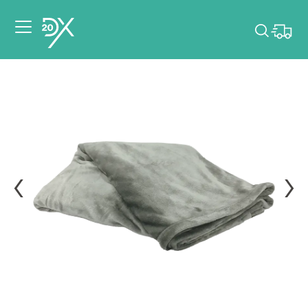
Veuillez choisir les
dates de votre
événement.
Choisir mes dates