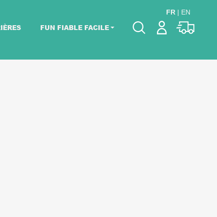
FR
|
EN
IÈRES
FUN FIABLE FACILE
Veuillez choisir les
dates de votre
événement.
Choisir mes dates