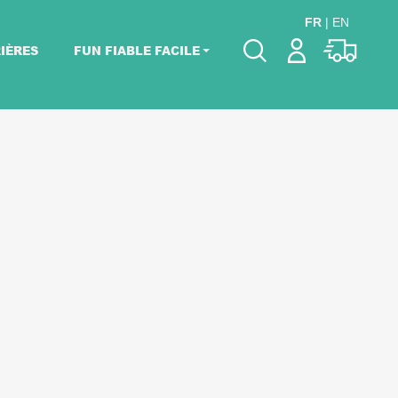
FR
|
EN
IÈRES
FUN FIABLE FACILE
Veuillez choisir les
dates de votre
événement.
Choisir mes dates