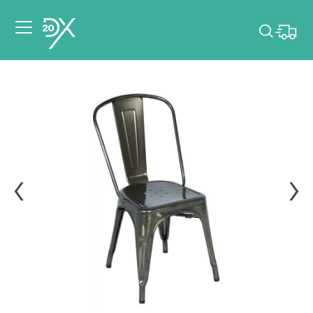
Veuillez choisir les
dates de votre
événement.
Choisir mes dates