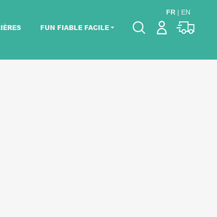
FR
|
EN
IÈRES
FUN FIABLE FACILE
Veuillez choisir les
dates de votre
événement.
Choisir mes dates