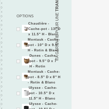
TA GARANTIE POUR UNE
OPTIONS
Chaudière -
Cache-pot - 13'' D
x 11.5'' H - Blanc
Montauk - Cache-
pot - 10'' D x 9.5''
H - Rotin & Blanc
Dunes - Cache-
pot - 9.5'' D x 7''
H - Rotin
Montauk - Cache-
pot - 8.5'' D x 8'' H
- Rotin & Blanc
Ulysse - Cache-
pot - 10.5'' D x
11.5'' H - Blanc
Ulysse - Cache-