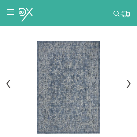
Veuillez choisir les
dates de votre
événement.
Choisir mes dates