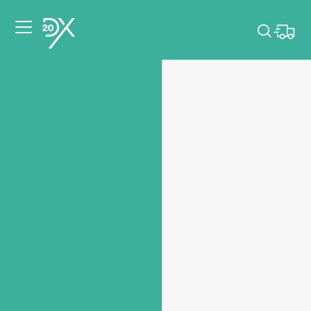
Veuillez choisir les
dates de votre
événement.
Choisir mes dates