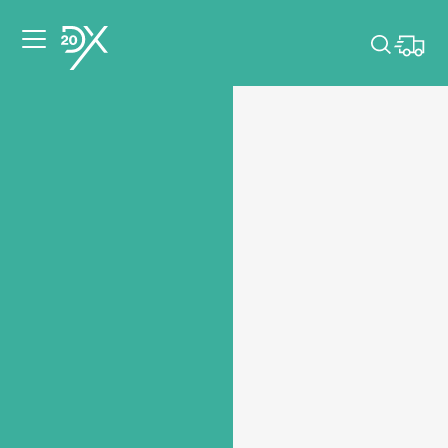
Veuillez choisir les
dates de votre
événement.
Choisir mes dates