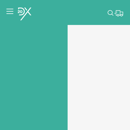
Veuillez choisir les
dates de votre
événement.
Choisir mes dates