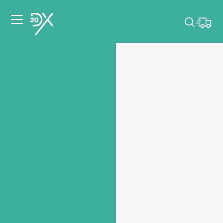
Veuillez choisir les
dates de votre
événement.
Choisir mes dates