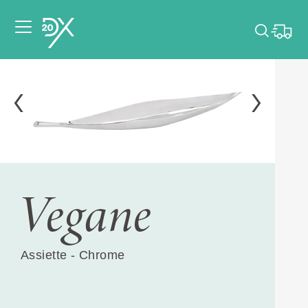
Veuillez choisir les
dates de votre
événement.
Choisir mes dates
Vegane
Assiette - Chrome