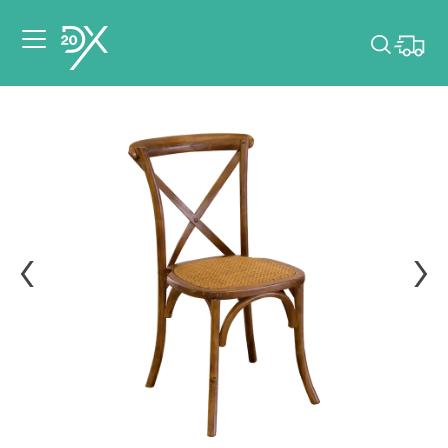
Veuillez choisir les
dates de votre
événement.
Choisir mes dates