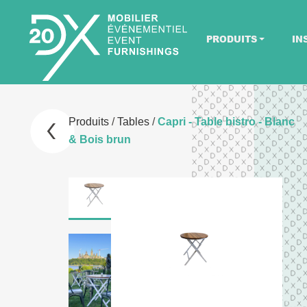
PRODUITS
IN
Produits
/
Tables
/
Capri - Table bistro - Blanc
& Bois brun