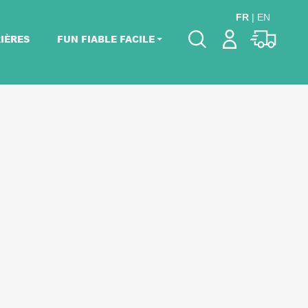
FR
|
EN
IÈRES
FUN FIABLE FACILE
Veuillez choisir les
dates de votre
événement.
Choisir mes dates