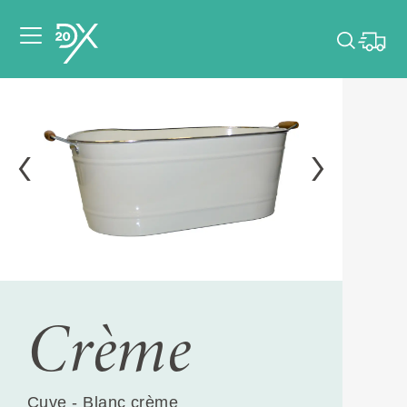
Veuillez choisir les
dates de votre
événement.
Choisir mes dates
Crème
Cuve - Blanc crème