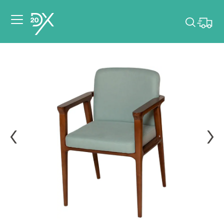
Veuillez choisir les
dates de votre
événement.
Choisir mes dates