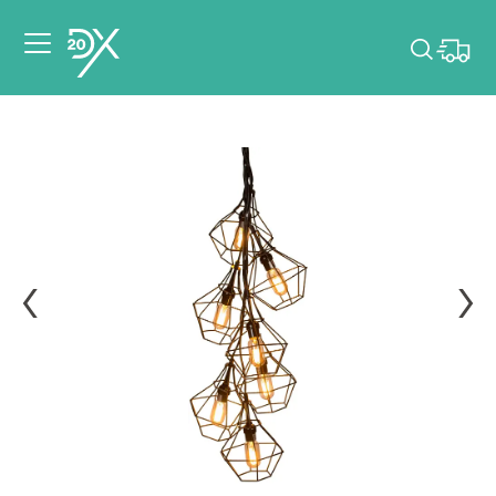
Veuillez choisir les
dates de votre
événement.
Choisir mes dates