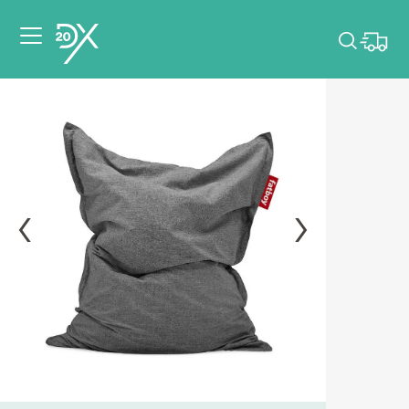
Veuillez choisir les
dates de votre
événement.
Choisir mes dates